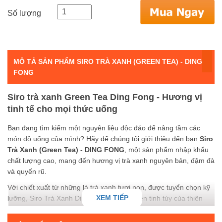
Số lượng
MÔ TẢ SẢN PHẨM SIRO TRÀ XANH (GREEN TEA) - DING
FONG
Siro trà xanh Green Tea Ding Fong - Hương vị
tinh tế cho mọi thức uống
Bạn đang tìm kiếm một nguyên liệu độc đáo để nâng tầm các
món đồ uống của mình? Hãy để chúng tôi giới thiệu đến bạn
Siro
Trà Xanh (Green Tea) - DING FONG
, một sản phẩm nhập khẩu
chất lượng cao, mang đến hương vị trà xanh nguyên bản, đậm đà
và quyến rũ.
Với chiết xuất từ những lá trà xanh tươi non, được tuyển chọn kỹ
XEM TIẾP
lưỡng, Siro Trà Xanh Ding Fong giữ trọn vẹn tinh túy của thiên
nhiên. Hương thơm dịu nhẹ, thanh mát cùng vị chát đặc trưng
của trà xanh sẽ làm say đắm bất kỳ ai thưởng thức. Sản phẩm