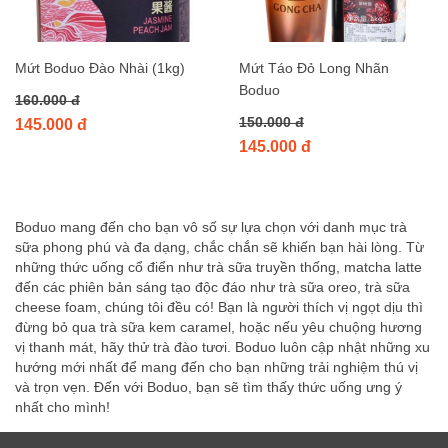
Mứt Boduo Đào Nhài (1kg)
Mứt Táo Đỏ Long Nhãn
Boduo
160.000 đ
150.000 đ
145.000 đ
145.000 đ
Boduo mang đến cho bạn vô số sự lựa chọn với danh mục trà
sữa phong phú và đa dạng, chắc chắn sẽ khiến bạn hài lòng. Từ
những thức uống cổ điển như trà sữa truyền thống, matcha latte
đến các phiên bản sáng tạo độc đáo như trà sữa oreo, trà sữa
cheese foam, chúng tôi đều có! Bạn là người thích vị ngọt dịu thì
đừng bỏ qua trà sữa kem caramel, hoặc nếu yêu chuộng hương
vị thanh mát, hãy thử trà đào tươi. Boduo luôn cập nhật những xu
hướng mới nhất để mang đến cho bạn những trải nghiệm thú vị
và trọn vẹn. Đến với Boduo, bạn sẽ tìm thấy thức uống ưng ý
nhất cho mình!