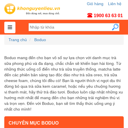
Giỏ hàng
Liên hệ
Tài khoản
1900 63 63 01
Trang chủ
Boduo
Boduo mang đến cho bạn vô số sự lựa chọn với danh mục trà
sữa phong phú và đa dạng, chắc chắn sẽ khiến bạn hài lòng. Từ
những thức uống cổ điển như trà sữa truyền thống, matcha latte
đến các phiên bản sáng tạo độc đáo như trà sữa oreo, trà sữa
cheese foam, chúng tôi đều có! Bạn là người thích vị ngọt dịu thì
đừng bỏ qua trà sữa kem caramel, hoặc nếu yêu chuộng hương
vị thanh mát, hãy thử trà đào tươi. Boduo luôn cập nhật những xu
hướng mới nhất để mang đến cho bạn những trải nghiệm thú vị
và trọn vẹn. Đến với Boduo, bạn sẽ tìm thấy thức uống ưng ý
nhất cho mình!
CHUYÊN MỤC BODUO