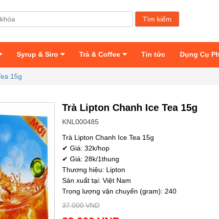
Syrup & Siro
Trà & Coffee
Tin tức
Dụng Cụ P
Tea 15g
Trà Lipton Chanh Ice Tea 15g
KNL000485
Trà Lipton Chanh Ice Tea 15g
✔ Giá: 32k/hop
✔ Giá: 28k/1thung
Thương hiệu: Lipton
Sản xuất tại: Việt Nam
Trọng lượng vận chuyển (gram): 240
37.000 VND