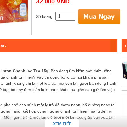
32.000 VND
Số lượng
15G
Lipton Chanh Ice Tea 15g
! Bạn đang tìm kiếm một thức uống
t của chanh tự nhiên? Vậy thì đừng bỏ lỡ cơ hội khám phá sản
Chanh không chỉ là một loại trà, mà còn là người bạn đồng hành
 bạn bè hay đơn giản là khoảnh khắc thư giãn sau giờ làm việc
ng pha chế cho mình một ly trà đá thơm ngon, bổ dưỡng ngay tại
thượng hạng, kết hợp cùng hương chanh tự nhiên, mang đến vị
. Mỗi ngụm trà là một làn gió tươi mới lan tỏa, giúp bạn xua tan
XEM TIẾP