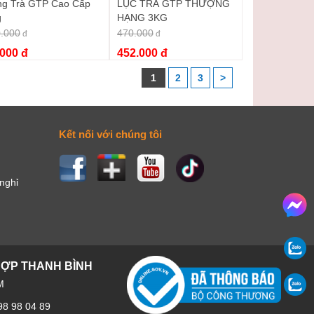
g Trà GTP Cao Cấp
LỤC TRÀ GTP THƯỢNG
g
HẠNG 3KG
.000
470.000
đ
đ
.000 đ
452.000 đ
1
2
3
>
Kết nối với chúng tôi
 nghỉ
HỢP THANH BÌNH
M
98 98 04 89