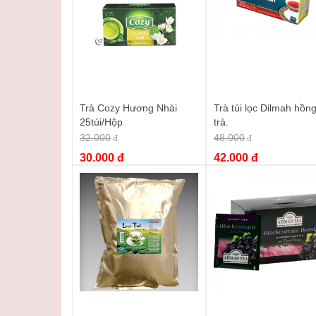
Từ khóa :
trà lipton chanh ice tea
,
lipton ice tea chanh
Trà Cozy Hương Nhài
Trà túi lọc Dilmah hồn
25túi/Hộp
trà.
32.000
48.000
đ
đ
30.000 đ
42.000 đ