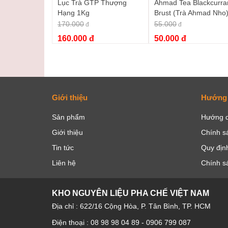
Lục Trà GTP Thượng
Ahmad Tea Blackcurra
Hạng 1Kg
Brust (Trà Ahmad Nho
40g
170.000
55.000
đ
đ
160.000 đ
50.000 đ
Giới thiệu
Hướng
Sản phẩm
Hướng d
Giới thiệu
Chính s
Tin tức
Quy định
Liên hệ
Chính s
KHO NGUYÊN LIỆU PHA CHẾ VIỆT NAM
Địa chỉ : 622/16 Cộng Hòa, P. Tân Bình, TP. HCM
Điện thoại : 08 98 98 04 89 - 0906 799 087