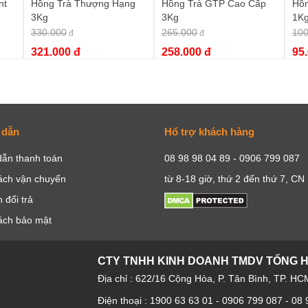
nt
Hồng Trà Thượng Hạng
Hồng Trà GTP Cao Cấp
Hồn
)
3Kg
3Kg
1K
330.000
265.000
100
đ
đ
321.000 đ
258.000 đ
95
 dẫn
Hổ trợ khách hàng
ẫn thanh toán
08 98 98 04 89 - 0906 799 087
ách vận chuyển
từ 8-18 giờ, thứ 2 đến thứ 7, CN
 đổi trả
ách bảo mật
CTY TNHH KINH DOANH TMDV TỔNG 
Địa chỉ : 622/16 Cộng Hòa, P. Tân Bình, TP. HC
Điện thoại :
1900 63 63 01
-
0906 799 087
-
08 