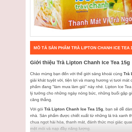
MÔ TẢ SẢN PHẨM TRÀ LIPTON CHANH ICE TEA 
Giới thiệu Trà Lipton Chanh Ice Tea 15g
Chào mừng bạn đến với thế giới sảng khoái cùng
Trà 
giải khát tuyệt vời, tiện lợi và mang hương vị tươi má
phẩm đang "làm mưa làm gió" này nhé. Lipton Ice Tea 
lý tưởng cho những ngày nóng bức, những buổi gặp gỡ
căng thẳng.
Với gói
Trà Lipton Chanh Ice Tea 15g
, bạn sẽ dễ dà
nhà. Sản phẩm được chiết xuất từ những lá trà xanh 
chua ngọt hài hòa, thanh mát, đánh thức mọi giác quan
mệt mỏi và nạp đầy năng lượng.