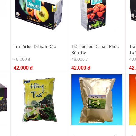
,
trà chanh lipton
,
lipton trà đá chanh
,
trà giải khát lipton
g
Trà túi lọc Dilmah Đào
Trà Túi Lọc Dilmah Phúc
Trà
Bồn Tử.
Tư
48.000
48.000
48.
đ
đ
42.000 đ
42.000 đ
42