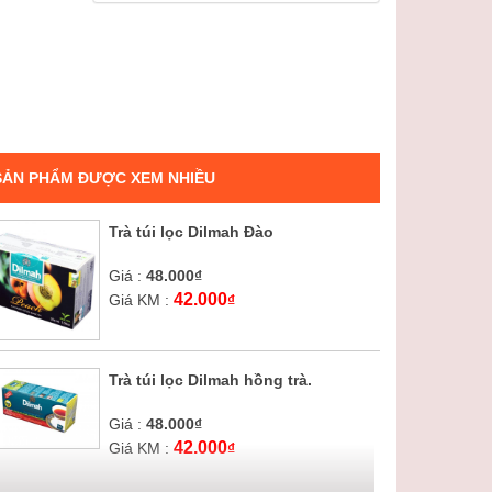
SẢN PHẨM ĐƯỢC XEM NHIỀU
Trà túi lọc Dilmah Đào
Giá :
48.000
₫
42.000
Giá KM :
₫
Trà túi lọc Dilmah hồng trà.
Giá :
48.000
₫
42.000
Giá KM :
₫