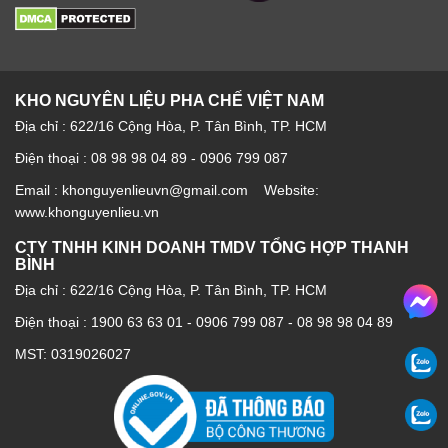
Sauce 64oz – 1.89L
.
Từ khóa :
sốt sô cô la đen torani
,
torani dark chocolate syrup
,
sốt
sô cô la torani 1.89l
,
torani chocolate sauce
,
sốt sô cô la cho cà
phê
KHO NGUYÊN LIỆU PHA CHẾ VIỆT NAM
Địa chỉ : 622/16 Cộng Hòa, P. Tân Bình, TP. HCM
Điện thoại : 08 98 98 04 89 - 0906 799 087
Email : khonguyenlieuvn@gmail.com Website:
www.khonguyenlieu.vn
CTY TNHH KINH DOANH TMDV TỔNG HỢP THANH
BÌNH
Địa chỉ : 622/16 Cộng Hòa, P. Tân Bình, TP. HCM
Điện thoại :
1900 63 63 01
-
0906 799 087
-
08 98 98 04 89
MST: 0319026027