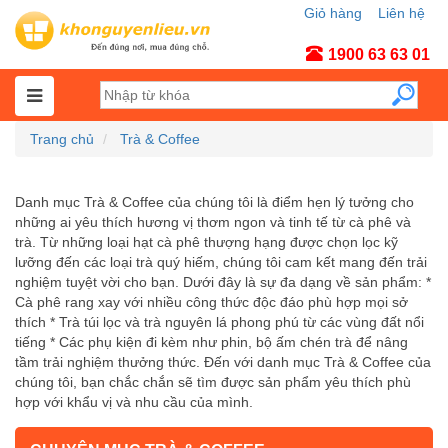
Giỏ hàng
Liên hệ
Tài khoản
1900 63 63 01
Trang chủ
Trà & Coffee
Danh mục Trà & Coffee của chúng tôi là điểm hẹn lý tưởng cho
những ai yêu thích hương vị thơm ngon và tinh tế từ cà phê và
trà. Từ những loại hạt cà phê thượng hạng được chọn lọc kỹ
lưỡng đến các loại trà quý hiếm, chúng tôi cam kết mang đến trải
nghiệm tuyệt vời cho bạn. Dưới đây là sự đa dạng về sản phẩm: *
Cà phê rang xay với nhiều công thức độc đáo phù hợp mọi sở
thích * Trà túi lọc và trà nguyên lá phong phú từ các vùng đất nổi
tiếng * Các phụ kiện đi kèm như phin, bộ ấm chén trà để nâng
tầm trải nghiệm thưởng thức. Đến với danh mục Trà & Coffee của
chúng tôi, bạn chắc chắn sẽ tìm được sản phẩm yêu thích phù
hợp với khẩu vị và nhu cầu của mình.