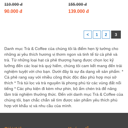
110.000 đ
155.000 đ
90.000 đ
139.000 đ
<
1
2
3
Danh mục Trà & Coffee của chúng tôi là điểm hẹn lý tưởng cho
những ai yêu thích hương vị thơm ngon và tinh tế từ cà phê và
trà. Từ những loại hạt cà phê thượng hạng được chọn lọc kỹ
lưỡng đến các loại trà quý hiếm, chúng tôi cam kết mang đến trải
nghiệm tuyệt vời cho bạn. Dưới đây là sự đa dạng về sản phẩm: *
Cà phê rang xay với nhiều công thức độc đáo phù hợp mọi sở
thích * Trà túi lọc và trà nguyên lá phong phú từ các vùng đất nổi
tiếng * Các phụ kiện đi kèm như phin, bộ ấm chén trà để nâng
tầm trải nghiệm thưởng thức. Đến với danh mục Trà & Coffee của
chúng tôi, bạn chắc chắn sẽ tìm được sản phẩm yêu thích phù
hợp với khẩu vị và nhu cầu của mình.