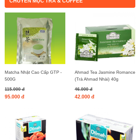
CHUYÊN MỤC TRÀ & COFFEE
Matcha Nhật Cao Cấp GTP -
Ahmad Tea Jasmine Romance
500G
(Trà Ahmad Nhài) 40g
115.000 đ
46.000 đ
95.000 đ
42.000 đ