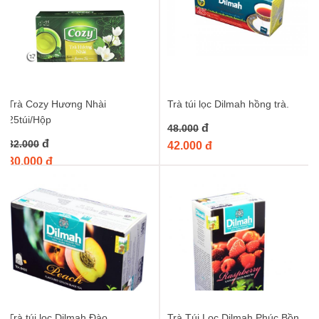
Trà Cozy Hương Nhài
Trà túi lọc Dilmah hồng trà.
25túi/Hộp
đ
48.000
đ
32.000
42.000 đ
30.000 đ
Trà túi lọc Dilmah Đào
Trà Túi Lọc Dilmah Phúc Bồn