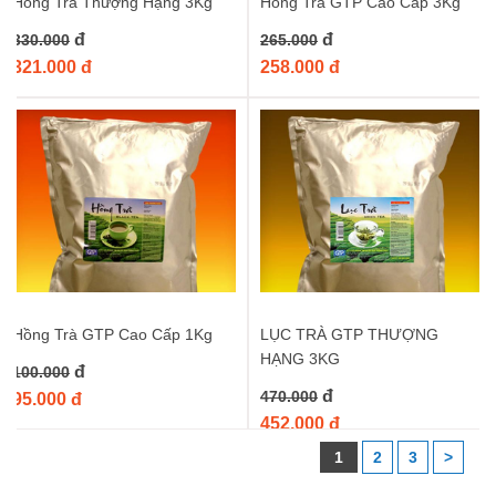
Hồng Trà Thượng Hạng 3Kg
Hồng Trà GTP Cao Cấp 3Kg
đ
đ
330.000
265.000
321.000 đ
258.000 đ
Hồng Trà GTP Cao Cấp 1Kg
LỤC TRÀ GTP THƯỢNG
HẠNG 3KG
đ
100.000
đ
470.000
95.000 đ
452.000 đ
1
2
3
>