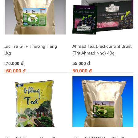
Lục Trà GTP Thượng Hạng
Ahmad Tea Blackcurrant Brust
1Kg
(Trà Ahmad Nho) 40g
đ
đ
170.000
55.000
160.000 đ
50.000 đ