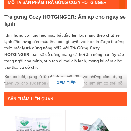
MÔ TẢ SẢN PHẨM TRÀ GỪNG COZY HOTGINGER
Trà gừng Cozy HOTGINGER: Ấm áp cho ngày se
lạnh
Khi những cơn gió heo may bắt đầu len lỏi, mang theo chút se
lạnh đặc trưng của mùa thu, còn gì tuyệt vời hơn là được thưởng
thức một ly trà gừng nóng hổi? Với
Trà Gừng Cozy
HOTGINGER
, bạn sẽ dễ dàng mang cả hơi ấm nồng nàn ấy vào
trong ngôi nhà mình, xua tan đi mọi giá lạnh, mang lại cảm giác
thư thái và dễ chịu.
Bạn có biết, gừng từ lâu đã được biết đến với những công dụng
XEM TIẾP
tuyệt vời cho sức khỏe? Đặc biệt là khả năng làm ấm cơ thể, hỗ
trợ tiêu hóa và tăng cường sức đề kháng. Giờ đây, bạn không cần
phải cất công chuẩn bị, pha chế phức tạp nữa. Chỉ với một gói
SẢN PHẨM LIÊN QUAN
nhỏ
Trà Gừng Cozy HOTGINGER
, bạn đã có ngay một thức
uống bổ dưỡng, thơm ngon và tiện lợi. Sản phẩm được làm từ
những củ gừng tươi ngon, chọn lọc kỹ lưỡng, kết hợp với quy
trình sản xuất hiện đại, đảm bảo giữ trọn vẹn hương vị và dưỡng
chất tinh túy của gừng. Vị cay ấm đặc trưng của gừng hòa quyện