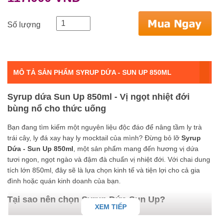
Số lượng
MÔ TẢ SẢN PHẨM SYRUP DỨA - SUN UP 850ML
Syrup dứa Sun Up 850ml - Vị ngọt nhiệt đới
bùng nổ cho thức uống
Bạn đang tìm kiếm một nguyên liệu độc đáo để nâng tầm ly trà
trái cây, ly đá xay hay ly mocktail của mình? Đừng bỏ lỡ
Syrup
Dứa - Sun Up 850ml
, một sản phẩm mang đến hương vị dứa
tươi ngon, ngọt ngào và đậm đà chuẩn vị nhiệt đới. Với chai dung
tích lớn 850ml, đây sẽ là lựa chọn kinh tế và tiện lợi cho cả gia
đình hoặc quán kinh doanh của bạn.
Tại sao nên chọn Syrup Dứa Sun Up?
XEM TIẾP
Hương vị thơm ngon tự nhiên:
Syrup Dứa Sun Up được