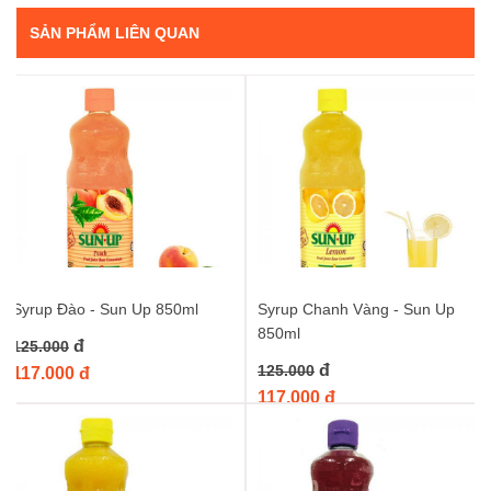
chiết xuất từ những trái dứa chín mọng, giữ trọn vẹn vị
SẢN PHẨM LIÊN QUAN
ngọt thanh mát và hương thơm quyến rũ đặc trưng. Sản
phẩm không chứa chất tạo màu hay hương liệu tổng hợp
độc hại, đảm bảo an toàn cho sức khỏe người tiêu dùng.
Đa dạng ứng dụng:
Không chỉ là nguyên liệu pha chế đồ
uống, Syrup Dứa Sun Up còn có thể dùng để làm sốt cho
các món tráng miệng như bánh pancake, kem, sữa chua,
hoặc dùng làm topping cho các món đá bào, chè. Sự linh
hoạt của sản phẩm sẽ giúp bạn thỏa sức sáng tạo ra
những món ngon hấp dẫn.
Tiện lợi và tiết kiệm:
Chai dung tích 850ml rất phù hợp
cho những ai yêu thích hương vị dứa và thường xuyên sử
Syrup Đào - Sun Up 850ml
Syrup Chanh Vàng - Sun Up
dụng. Bạn sẽ không còn lo lắng hết nguyên liệu giữa
850ml
chừng, đồng thời tiết kiệm chi phí so với việc mua sắm
đ
125.000
nhiều lần.
đ
125.000
117.000 đ
Thương hiệu uy tín:
Sun Up là một thương hiệu nổi tiếng
117.000 đ
với các sản phẩm siro chất lượng cao, được nhiều người
tin dùng. Khi lựa chọn Syrup Dứa Sun Up, bạn hoàn toàn
có thể yên tâm về chất lượng và hương vị.