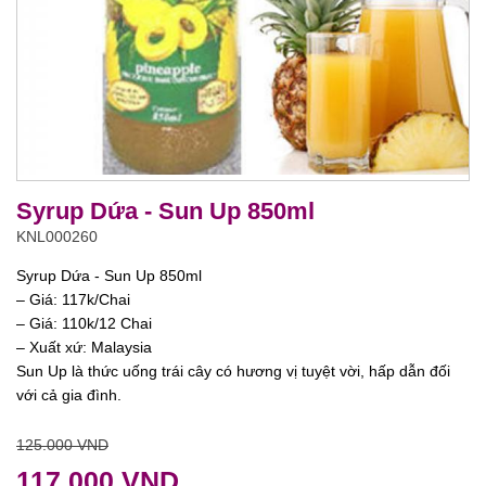
Syrup Dứa - Sun Up 850ml
KNL000260
Syrup Dứa - Sun Up 850ml
– Giá: 117k/Chai
– Giá: 110k/12 Chai
– Xuất xứ: Malaysia
Sun Up là thức uống trái cây có hương vị tuyệt vời, hấp dẫn đối
với cả gia đình.
125.000 VND
117.000 VND