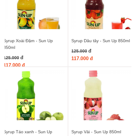
Cách sử dụng Syrup Dứa Sun Up
Việc sử dụng Syrup Dứa Sun Up vô cùng đơn giản. Bạn có thể
pha chế theo tỉ lệ tùy thích để tạo ra hương vị phù hợp nhất với
khẩu vị của mình. Dưới đây là một vài gợi ý:
Trà dứa:
Pha trà đen hoặc trà xanh, sau đó thêm một
Syrup Xoài Đậm - Sun Up
Syrup Dâu tây - Sun Up 850ml
lượng syrup dứa vừa đủ và đá. Thêm vài lát dứa tươi để
850ml
đ
125.000
trang trí và tăng thêm hương vị.
đ
125.000
Đá xay dứa:
Xay nhuyễn đá viên cùng với sữa tươi, sữa
117.000 đ
đặc và syrup dứa. Bạn có thể thêm kem tươi hoặc trái cây
117.000 đ
khác để món đá xay thêm phần hấp dẫn.
Mocktail dứa:
Kết hợp syrup dứa với nước cốt chanh,
nước ép cam hoặc soda để tạo ra những ly mocktail tươi
mát và đầy màu sắc.
Mua Syrup Dứa Sun Up ở đâu?
Để sở hữu ngay hương vị dứa nhiệt đới tuyệt vời này, bạn có thể
đặt mua
Syrup Dứa - Sun Up 850ml
tại website
Khonguyenlieu.vn. Chúng tôi cam kết mang đến sản phẩm chính
Syrup Táo xanh - Sun Up
Syrup Vải - Sun Up 850ml
hãng, chất lượng với mức giá tốt nhất. Đừng chần chừ, hãy thêm