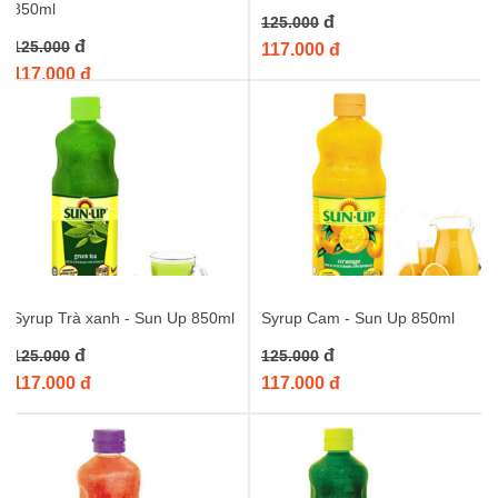
850ml
ngay hương vị dứa thơm lừng vào bộ sưu tập nguyên liệu pha
đ
125.000
chế của bạn!
đ
125.000
117.000 đ
117.000 đ
Từ khóa :
syrup dứa sun up
,
siro dứa sun up
,
syrup dứa 850ml
,
siro dứa 850ml
,
syrup sun up dứa
Syrup Trà xanh - Sun Up 850ml
Syrup Cam - Sun Up 850ml
đ
đ
125.000
125.000
117.000 đ
117.000 đ