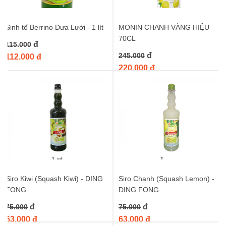
liệu pha trà sữa bkb
Sinh tố Berrino Dưa Lưới - 1 lít
MONIN CHANH VÀNG HIỆU
70CL
đ
115.000
đ
245.000
112.000 đ
220.000 đ
Siro Kiwi (Squash Kiwi) - DING
Siro Chanh (Squash Lemon) -
FONG
DING FONG
đ
đ
75.000
75.000
63.000 đ
63.000 đ