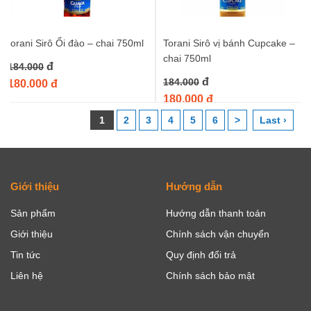
torani Sirô Ổi đào – chai 750ml
Torani Sirô vị bánh Cupcake –
chai 750ml
đ
184.000
đ
184.000
180.000 đ
180.000 đ
1
2
3
4
5
6
>
Last ›
Giới thiệu
Hướng dẫn
Sản phẩm
Hướng dẫn thanh toán
Giới thiệu
Chính sách vận chuyển
Tin tức
Quy định đổi trả
Liên hệ
Chính sách bảo mật