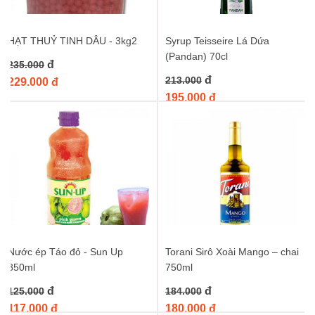
HẠT THUỶ TINH DÂU - 3kg2
Syrup Teisseire Lá Dứa
(Pandan) 70cl
đ
235.000
đ
213.000
229.000 đ
195.000 đ
Nước ép Táo đỏ - Sun Up
Torani Sirô Xoài Mango – chai
850ml
750ml
đ
đ
125.000
184.000
117.000 đ
180.000 đ