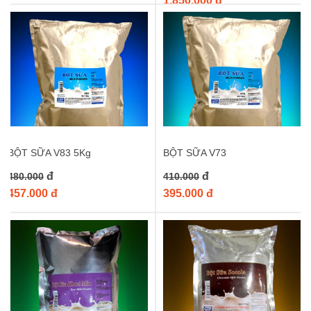
1.850.000 đ
hàng của bạn ngay hôm nay để khám phá sự tiện lợi và hương vị
tuyệt hảo mà sản phẩm mang lại. Ghé thăm
khonguyenlieu.vn
để
đặt hàng và nhận ngay ưu đãi hấp dẫn!
Từ khóa :
bột kem trứng boduo
,
bột làm kem trứng
,
bột pha kem
trứng
,
bột trứng giả boduo
,
bột làm vỏ bánh
BỘT SỮA V83 5Kg
BỘT SỮA V73
đ
đ
480.000
410.000
457.000 đ
395.000 đ