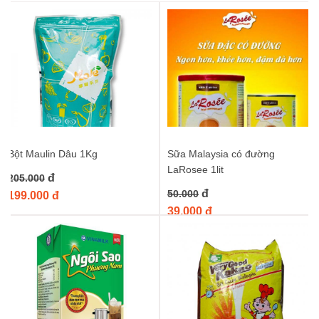
Boduo sẽ giúp bạn tiết kiệm thời gian, công sức mà vẫn tạo ra
những món tráng miệng hấp dẫn.
Tại sao nên chọn Bột Kem Trứng Boduo?
Hương vị tuyệt vời:
Mang đến vị béo ngậy, thơm ngon
đặc trưng của kem trứng tươi, làm dậy lên hương vị cho
mọi món ăn.
Tiện lợi và dễ sử dụng:
Chỉ cần pha với nước hoặc sữa
theo tỷ lệ hướng dẫn, bạn đã có ngay hỗn hợp kem trứng
Bột Maulin Dâu 1Kg
Sữa Malaysia có đường
sánh mịn, sẵn sàng để chế biến.
LaRosee 1lit
đ
205.000
Đa năng:
Có thể dùng để làm nhân bánh, phủ mặt bánh,
đ
làm kem, sữa chua, đồ uống hoặc các món tráng miệng
50.000
199.000 đ
khác.
39.000 đ
Chất lượng đảm bảo:
Được sản xuất từ nguyên liệu chọn
lọc, an toàn cho sức khỏe người tiêu dùng.
Tiết kiệm thời gian và chi phí:
Thay vì chuẩn bị các
nguyên liệu tươi, bạn có thể sử dụng bột kem trứng để tiết
kiệm thời gian và đảm bảo độ ổn định của món ăn.
Ứng dụng đa dạng của Bột Kem Trứng Boduo