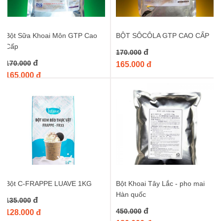
Bột Sữa Khoai Môn GTP Cao
BỘT SÔCÔLA GTP CAO CẤP
Cấp
đ
170.000
đ
170.000
165.000 đ
165.000 đ
Bột C-FRAPPE LUAVE 1KG
Bột Khoai Tây Lắc - pho mai
Hàn quốc
đ
135.000
đ
450.000
128.000 đ