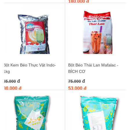
180.000 đ
Bột Kem Béo Thực Vật Indo-
Bột Béo Thái Lan Mafalac -
1kg
BÍCH CƠ
đ
đ
85.000
75.000
80.000 đ
53.000 đ