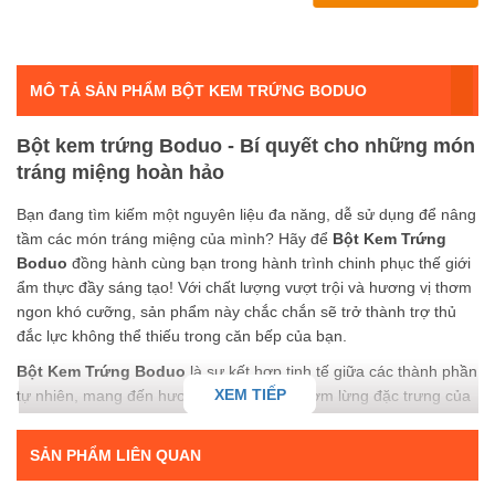
MÔ TẢ SẢN PHẨM BỘT KEM TRỨNG BODUO
Bột kem trứng Boduo - Bí quyết cho những món
tráng miệng hoàn hảo
Bạn đang tìm kiếm một nguyên liệu đa năng, dễ sử dụng để nâng
tầm các món tráng miệng của mình? Hãy để
Bột Kem Trứng
Boduo
đồng hành cùng bạn trong hành trình chinh phục thế giới
ẩm thực đầy sáng tạo! Với chất lượng vượt trội và hương vị thơm
ngon khó cưỡng, sản phẩm này chắc chắn sẽ trở thành trợ thủ
đắc lực không thể thiếu trong căn bếp của bạn.
Bột Kem Trứng Boduo
là sự kết hợp tinh tế giữa các thành phần
XEM TIẾP
tự nhiên, mang đến hương vị béo ngậy, thơm lừng đặc trưng của
kem trứng tươi. Sản phẩm được sản xuất trên dây chuyền công
nghệ hiện đại, đảm bảo an toàn vệ sinh thực phẩm và giữ trọn
SẢN PHẨM LIÊN QUAN
vẹn hương vị thơm ngon. Dù bạn là người mới bắt đầu làm bánh
hay một đầu bếp chuyên nghiệp, việc sử dụng bột kem trứng