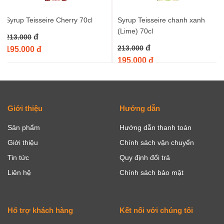
Syrup Teisseire Cherry 70cl
Syrup Teisseire chanh xanh
(Lime) 70cl
đ
213.000
đ
213.000
195.000 đ
195.000 đ
Giới thiệu
Hướng dẫn
Sản phẩm
Hướng dẫn thanh toán
Giới thiệu
Chính sách vận chuyển
Tin tức
Quy định đổi trả
Liên hệ
Chính sách bảo mật
Hổ trợ khách hàng
Kết nối với chúng tôi