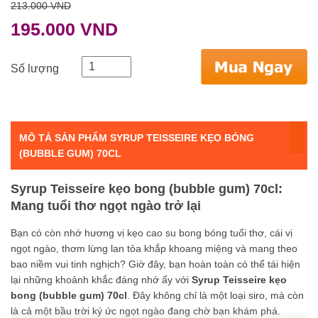
213.000 VND
195.000 VND
Số lượng
MÔ TẢ SẢN PHẨM SYRUP TEISSEIRE KẸO BÓNG
(BUBBLE GUM) 70CL
Syrup Teisseire kẹo bong (bubble gum) 70cl:
Mang tuổi thơ ngọt ngào trở lại
Bạn có còn nhớ hương vị kẹo cao su bong bóng tuổi thơ, cái vị
ngọt ngào, thơm lừng lan tỏa khắp khoang miệng và mang theo
bao niềm vui tinh nghịch? Giờ đây, bạn hoàn toàn có thể tái hiện
lại những khoảnh khắc đáng nhớ ấy với
Syrup Teisseire kẹo
bong (bubble gum) 70cl
. Đây không chỉ là một loại siro, mà còn
là cả một bầu trời ký ức ngọt ngào đang chờ bạn khám phá.