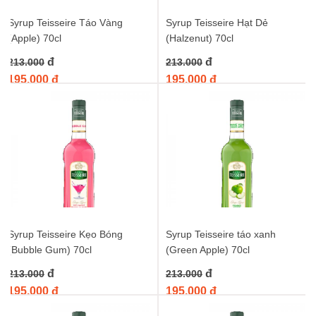
syrup teisseire vị kẹo
,
siro teisseire kẹo
,
teisseire bubble gum
Syrup Teisseire Táo Vàng
Syrup Teisseire Hạt Dẻ
syrup
(Apple) 70cl
(Halzenut) 70cl
đ
đ
213.000
213.000
195.000 đ
195.000 đ
Syrup Teisseire Kẹo Bóng
Syrup Teisseire táo xanh
(Bubble Gum) 70cl
(Green Apple) 70cl
đ
đ
213.000
213.000
195.000 đ
195.000 đ