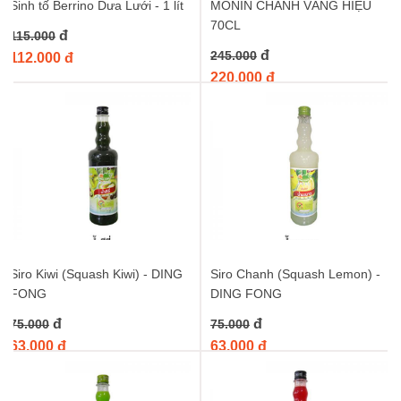
Sinh tố Berrino Dưa Lưới - 1 lít
MONIN CHANH VÀNG HIỆU
70CL
đ
115.000
đ
245.000
112.000 đ
220.000 đ
Siro Kiwi (Squash Kiwi) - DING
Siro Chanh (Squash Lemon) -
FONG
DING FONG
đ
đ
75.000
75.000
63.000 đ
63.000 đ