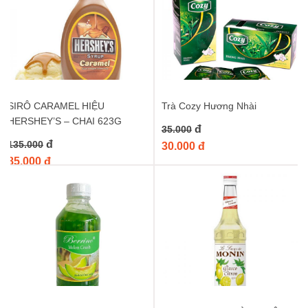
tốt lành theo quan niệm dân gian.
Không chỉ là một món mứt thông thường, Tắc xí muội Tấn Lộc
còn là một phần ký ức tuổi thơ, gợi nhớ những ngày sum vầy bên
gia đình. Sản phẩm thích hợp để dùng trong các buổi tiệc trà, tiếp
khách, hoặc làm món ăn vặt nhâm nhi khi xem phim, đọc sách. Vị
chua ngọt dịu nhẹ của tắc xí muội còn giúp giải tỏa căng thẳng,
SIRÔ CARAMEL HIỆU
Trà Cozy Hương Nhài
kích thích vị giác, mang lại cảm giác thư thái, dễ chịu.
HERSHEY’S – CHAI 623G
đ
35.000
Đừng chần chừ nữa, hãy nhanh tay sở hữu ngay
Tắc xí muội
đ
135.000
30.000 đ
Tấn Lộc 900g
để cảm nhận trọn vẹn hương vị truyền thống thơm
85.000 đ
ngon này. Sản phẩm không chỉ làm phong phú thêm giỏ quà Tết
của gia đình bạn mà còn là món quà ý nghĩa, thể hiện tấm lòng
chân thành của bạn. Hãy để Tắc xí muội Tấn Lộc mang đến
những khoảnh khắc ngọt ngào và đáng nhớ cho bạn và những
người thân yêu!
Từ khóa :
tắc xí muội tấn lộc
,
tắc xí muội 900g
,
mứt tắc xí muội
,
tắc xí muội giá rẻ
,
mua tắc xí muội