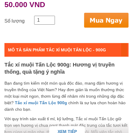
50.000 VND
Số lượng
MÔ TẢ SẢN PHẨM TẮC XÍ MUỘI TẤN LỘC - 900G
Tắc xí muội Tấn Lộc 900g: Hương vị truyền
thống, quà tặng ý nghĩa
Bạn đang tìm kiếm một món quà độc đáo, mang đậm hương vị
truyền thống của Việt Nam? Hay đơn giản là muốn thưởng thức
một loại mứt ngon, thơm lừng để nhâm nhi trong những dịp đặc
biệt?
Tắc xí muội Tấn Lộc 900g
chính là sự lựa chọn hoàn hảo
dành cho bạn.
Với quy trình sản xuất tỉ mỉ, kỹ lưỡng, Tắc xí muội Tấn Lộc giữ
trọn vẹn hương vị chua ngọt thanh mát đặc trưng của tắc tươi kết
XEM TIẾP
hợp cùng vị mặn nhẹ, thơm lừng của xí muội. Mỗi viên tắc nhỏ