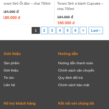
torani Sirô Ổi đào – chai 750ml
Torani Sirô vị bánh Cupcake –
chai 750ml
đ
184.000
đ
184.000
180.000 đ
180.000 đ
1
2
3
4
5
6
>
Last ›
Giới thiệu
Hướng dẫn
Sản phẩm
Hướng dẫn thanh toán
Giới thiệu
Chính sách vận chuyển
Tin tức
Quy định đổi trả
Liên hệ
Chính sách bảo mật
Hổ trợ khách hàng
Kết nối với chúng tôi