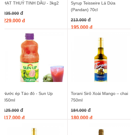
HẠT THUỶ TINH DÂU - 3kg2
Syrup Teisseire Lá Dứa
(Pandan) 70cl
đ
235.000
đ
213.000
229.000 đ
195.000 đ
Nước ép Táo đỏ - Sun Up
Torani Sirô Xoài Mango – chai
850ml
750ml
đ
đ
125.000
184.000
117.000 đ
180.000 đ