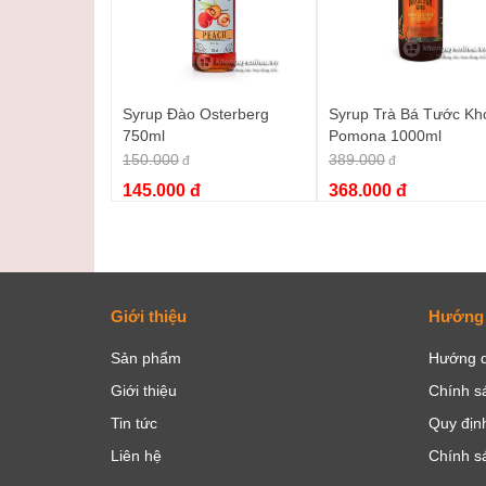
Syrup Đào Osterberg
Syrup Trà Bá Tước Kh
750ml
Pomona 1000ml
150.000
389.000
đ
đ
145.000 đ
368.000 đ
Giới thiệu
Hướng
Sản phẩm
Hướng d
Giới thiệu
Chính s
Tin tức
Quy định
Liên hệ
Chính s