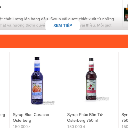
?
 chất lượng lên hàng đầu. Syrup vải được chiết xuất từ những
h mát và hương thơm quyến rũ đặc trưng của vải thiều. Mỗi giọt
XEM TIẾP
p không chỉ kích thích thị giác mà còn làm cho ly đồ uống của
 Thật tuyệt vời để chụp ảnh "sống ảo" phải không nào?
yrup vải này là sự lựa chọn kinh tế cho cả gia đình hoặc những
 dàng tạo ra những món thức uống yêu thích tại nhà mà không
trên dây chuyền công nghệ hiện đại, đảm bảo vệ sinh an
ững sản phẩm chất lượng, an toàn cho người tiêu dùng.
 Rosa
Mama Rosa 700ml
sẽ làm bừng sáng mọi công thức pha chế của
món trà sữa vải trân châu "hot hit", chinh phục mọi tín đồ trà
erg
Syrup Blue Curacao
Syrup Phúc Bồn Tử
Syr
Osterberg
Osterberg 750ml
75
 cùng các loại trái cây khác để có ngay ly mocktail mùa hè
150.000
150.000
150
đ
đ