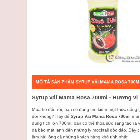
MÔ TẢ SẢN PHẨM SYRUP VẢI MAMA ROSA 700M
Syrup vải Mama Rosa 700ml - Hương vị 
Mùa hè đến rồi, bạn có đang tìm kiếm một thức uống g
đới không? Hãy để
Syrup Vải Mama Rosa 700ml
mang
dung tích lớn 700ml, bạn có thể thỏa sức sáng tạo ra 
đá bào mát lạnh đến những ly mocktail độc đáo. Đây ch
làm hài lòng cả những khách hàng khó tính nhất.