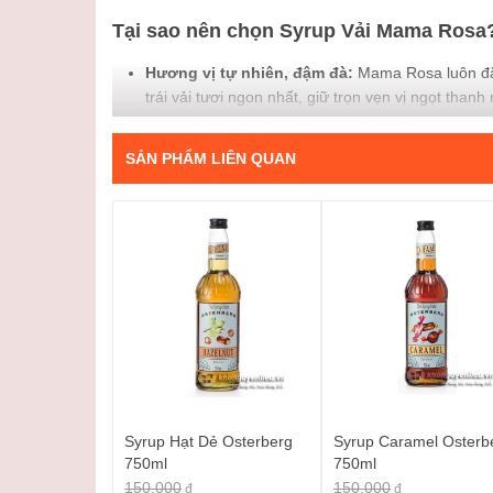
Tại sao nên chọn Syrup Vải Mama Rosa
Hương vị tự nhiên, đậm đà:
Mama Rosa luôn đặt
trái vải tươi ngon nhất, giữ trọn vẹn vị ngọt than
syrup là cả một bầu trời mùa hè dịu dàng.
Màu sắc hấp dẫn:
Sắc hồng đào dịu nhẹ của syru
SẢN PHẨM LIÊN QUAN
bạn trở nên bắt mắt và hấp dẫn hơn bao giờ hết.
Tiện lợi và đa năng:
Với dung tích 700ml, chai s
ai thường xuyên pha chế đồ uống. Bạn có thể dễ
cần phải ra quán.
An toàn cho sức khỏe:
Sản phẩm được sản xuất 
toàn thực phẩm. Mama Rosa cam kết mang đến nh
Ứng dụng sáng tạo với Syrup Vải Mama
Sự ngọt ngào và hương thơm tinh tế của
Syrup Vải 
bạn:
Trà sữa vải:
Kết hợp syrup với trà sữa để tạo nên 
Syrup Hạt Dẻ Osterberg
Syrup Caramel Osterb
750ml
sữa.
750ml
150.000
Đồ uống đá xay:
Thêm một chút syrup vào đá xay
150.000
đ
đ