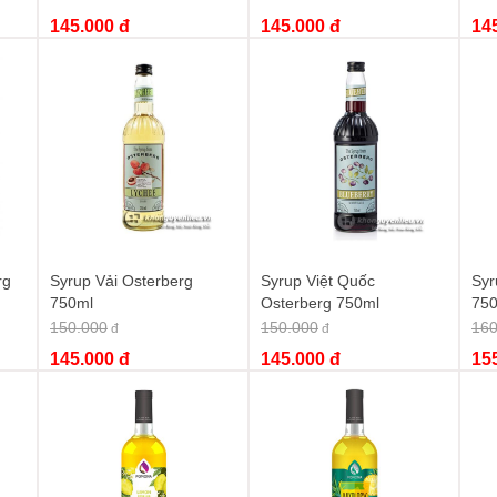
145.000 đ
145.000 đ
14
yệt vời để tạo ra những ly cocktail và mocktail mang hương vị
ốt rưới lên bánh ngọt, kem tươi, hoặc trộn vào sữa chua để
ml!
về nhà.
Syrup Vải Mama Rosa 700ml
không chỉ là một nguyên
ng phong phú, tươi mát và đầy sáng tạo. Hãy click vào link sau
 Vải Mama Rosa 700ml
.
rg
Syrup Vải Osterberg
Syrup Việt Quốc
Syr
,
siro vải mama rosa
,
mama rosa siro vải
,
syrup vải 700ml
750ml
Osterberg 750ml
75
150.000
150.000
160
đ
đ
145.000 đ
145.000 đ
15