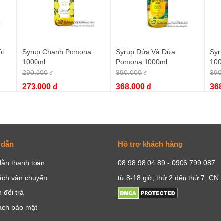
ói
Syrup Chanh Pomona
Syrup Dứa Và Dừa
Syr
1000ml
Pomona 1000ml
10
290.000
390.000
390
đ
đ
273.000 đ
368.000 đ
36
 dẫn
Hổ trợ khách hàng
ẫn thanh toán
08 98 98 04 89 - 0906 799 087
ách vận chuyển
từ 8-18 giờ, thứ 2 đến thứ 7, CN
 đổi trả
ách bảo mật