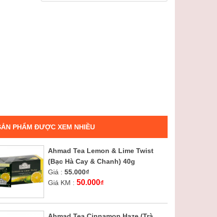
SẢN PHẨM ĐƯỢC XEM NHIỀU
Ahmad Tea Lemon & Lime Twist
(Bạc Hà Cay & Chanh) 40g
Giá :
55.000
₫
50.000
Giá KM :
₫
Ahmad Tea Cinnamon Haze (Trà