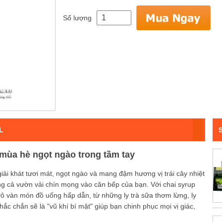
Số lượng
L
mùa hè ngọt ngào trong tầm tay
iải khát tươi mát, ngọt ngào và mang đậm hương vị trái cây nhiệt
 cả vườn vải chín mọng vào căn bếp của bạn. Với chai syrup
vô vàn món đồ uống hấp dẫn, từ những ly trà sữa thơm lừng, ly
ắc chắn sẽ là "vũ khí bí mật" giúp bạn chinh phục mọi vị giác,