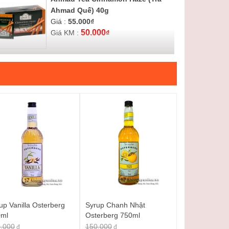
Ahmad Quế) 40g
Giá :
55.000
₫
50.000
Giá KM :
₫
Ahmad Tea Apple Refresh (Trà
Ahmad Táo) 40g
Giá :
55.000
₫
50.000
Giá KM :
₫
Ahmad Tea Blackcurrant Brust (Trà
Ahmad Nho) 40g
Giá :
55.000
₫
50.000
Giá KM :
₫
up Vanilla Osterberg
Syrup Chanh Nhật
Syrup Teisseire Rose 70cl
0ml
Osterberg 750ml
.000
Giá :
210.000
150.000
₫
đ
đ