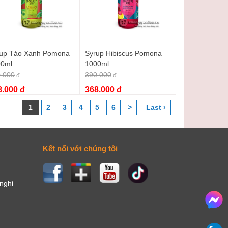
up Táo Xanh Pomona
Syrup Hibiscus Pomona
00ml
1000ml
.000
390.000
đ
đ
8.000 đ
368.000 đ
1
2
3
4
5
6
>
Last ›
Kết nối với chúng tôi
 nghỉ