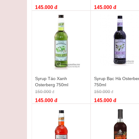
mát lạnh.
145.000 đ
145.000 đ
Cocktail và Mocktail:
Syrup vải là nguyên liệu tu
nhiệt đới độc đáo.
Sáng tạo món tráng miệng:
Dùng syrup để làm s
tăng thêm hương vị.
Sở hữu ngay Syrup Vải Mama Rosa 700
Đừng bỏ lỡ cơ hội mang hương vị mùa hè ngọt ngào 
liệu pha chế, mà còn là chìa khóa mở ra thế giới đồ uố
để thêm ngay vào giỏ hàng và trải nghiệm nhé:
Syrup
Syrup Táo Xanh
Syrup Bạc Hà Osterbe
Từ khóa :
syrup vải mama rosa
,
mama rosa syrup vải
Osterberg 750ml
750ml
150.000
150.000
đ
đ
145.000 đ
145.000 đ