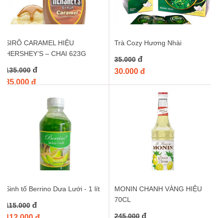
trái tắc Wings 3Kg
và bắt đầu hành trình sáng tạo không giới hạn
của bạn!
Từ khóa :
syrup tắc wings 3kg
,
siro tắc wings
,
syrup tắc wings
,
SIRÔ CARAMEL HIỆU
Trà Cozy Hương Nhài
nước cốt tắc wings
,
siro trái tắc wings
HERSHEY’S – CHAI 623G
đ
35.000
đ
135.000
30.000 đ
85.000 đ
Sinh tố Berrino Dưa Lưới - 1 lít
MONIN CHANH VÀNG HIỆU
70CL
đ
115.000
đ
245.000
112.000 đ