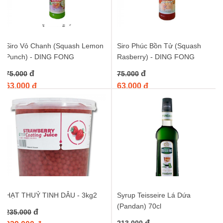
Siro Vỏ Chanh (Squash Lemon
Siro Phúc Bồn Tử (Squash
Punch) - DING FONG
Rasberry) - DING FONG
đ
đ
75.000
75.000
63.000 đ
63.000 đ
HẠT THUỶ TINH DÂU - 3kg2
Syrup Teisseire Lá Dứa
(Pandan) 70cl
đ
235.000
đ