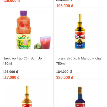
213.000
229.000 đ
195.000 đ
Nước ép Táo đỏ - Sun Up
Torani Sirô Xoài Mango – chai
850ml
750ml
đ
đ
125.000
184.000
117.000 đ
180.000 đ