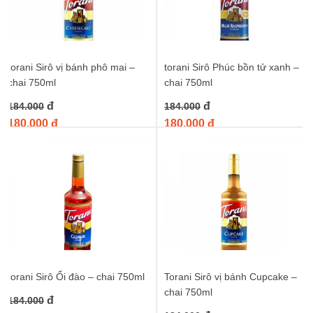
torani Sirô vị bánh phô mai –
torani Sirô Phúc bồn tử xanh –
chai 750ml
chai 750ml
đ
đ
184.000
184.000
180.000 đ
180.000 đ
torani Sirô Ổi đào – chai 750ml
Torani Sirô vị bánh Cupcake –
chai 750ml
đ
184.000