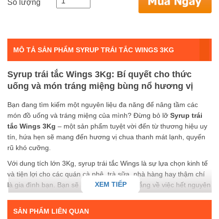
Số lượng
MÔ TẢ SẢN PHẨM SYRUP TRÁI TẮC WINGS 3KG
Syrup trái tắc Wings 3Kg: Bí quyết cho thức
uống và món tráng miệng bùng nổ hương vị
Bạn đang tìm kiếm một nguyên liệu đa năng để nâng tầm các
món đồ uống và tráng miệng của mình? Đừng bỏ lỡ
Syrup trái
tắc Wings 3Kg
– một sản phẩm tuyệt vời đến từ thương hiệu uy
tín, hứa hẹn sẽ mang đến hương vị chua thanh mát lạnh, quyến
rũ khó cưỡng.
Với dung tích lớn 3Kg, syrup trái tắc Wings là sự lựa chọn kinh tế
và tiện lợi cho các quán cà phê, trà sữa, nhà hàng hay thậm chí
XEM TIẾP
là gia đình bạn. Bạn sẽ không còn phải lo lắng về việc hết nguyên
liệu giữa chừng khi đang sáng tạo nên những món ngon hấp dẫn.
Điều gì làm nên sự đặc biệt của syrup trái tắc Wings? Đó chính là:
SẢN PHẨM LIÊN QUAN