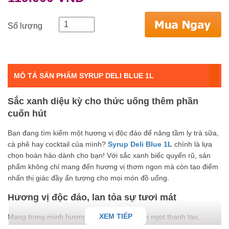
Số lượng
MÔ TẢ SẢN PHẨM SYRUP DELI BLUE 1L
Sắc xanh diệu kỳ cho thức uống thêm phần
cuốn hút
Bạn đang tìm kiếm một hương vị độc đáo để nâng tầm ly trà sữa,
cà phê hay cocktail của mình?
Syrup Deli Blue 1L
chính là lựa
chọn hoàn hảo dành cho bạn! Với sắc xanh biếc quyến rũ, sản
phẩm không chỉ mang đến hương vị thơm ngon mà còn tạo điểm
nhấn thị giác đầy ấn tượng cho mọi món đồ uống.
Hương vị độc đáo, lan tỏa sự tươi mát
XEM TIẾP
Mang trong mình hương thơm dịu nhẹ và vị ngọt thanh tao,
Syrup Deli Blue 1L
hứa hẹn sẽ mang đến một trải nghiệm vị giác