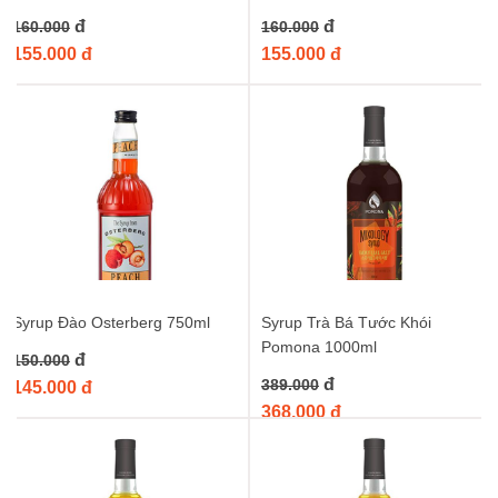
đ
đ
160.000
160.000
155.000 đ
155.000 đ
Syrup Đào Osterberg 750ml
Syrup Trà Bá Tước Khói
Pomona 1000ml
đ
150.000
đ
389.000
145.000 đ
368.000 đ