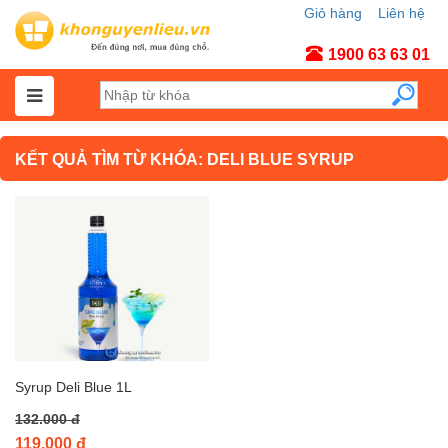
Giỏ hàng
Liên hệ
Tài khoản
1900 63 63 01
KẾT QUẢ TÌM TỪ KHÓA: DELI BLUE SYRUP
Syrup Deli Blue 1L
132.000 đ
119.000 đ