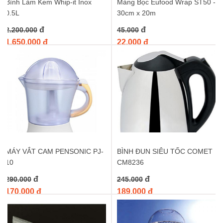
Bình Làm Kem Whip-it Inox
Màng Bọc Eufood Wrap ST50 -
0.5L
30cm x 20m
đ
đ
2.200.000
45.000
1.650.000 đ
22.000 đ
MÁY VẮT CAM PENSONIC PJ-
BÌNH ĐUN SIÊU TỐC COMET
10
CM8236
đ
đ
290.000
245.000
170.000 đ
189.000 đ