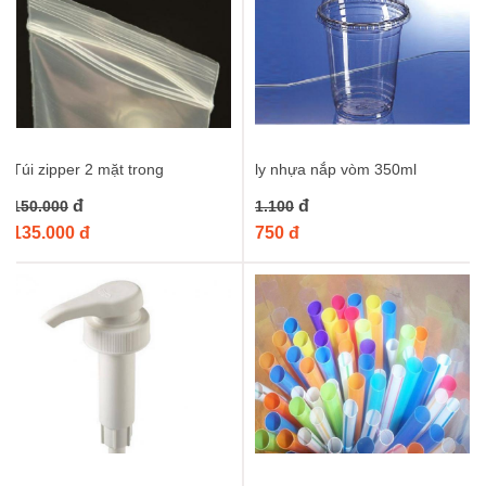
Túi zipper 2 mặt trong
ly nhựa nắp vòm 350ml
đ
đ
150.000
1.100
135.000 đ
750 đ