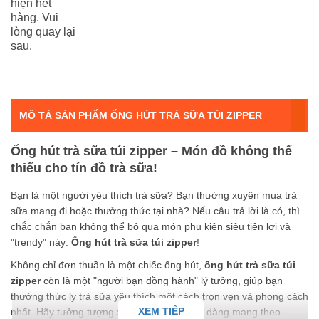
hiện hết
hàng. Vui
lòng quay lại
sau.
MÔ TẢ SẢN PHẨM ỐNG HÚT TRÀ SỮA TÚI ZIPPER
Ống hút trà sữa túi zipper – Món đồ không thể
thiếu cho tín đồ trà sữa!
Bạn là một người yêu thích trà sữa? Bạn thường xuyên mua trà
sữa mang đi hoặc thưởng thức tại nhà? Nếu câu trả lời là có, thì
chắc chắn bạn không thể bỏ qua món phụ kiện siêu tiện lợi và
"trendy" này:
Ống hút trà sữa túi zipper
!
Không chỉ đơn thuần là một chiếc ống hút,
ống hút trà sữa túi
zipper
còn là một "người bạn đồng hành" lý tưởng, giúp bạn
thưởng thức ly trà sữa yêu thích một cách trọn vẹn và phong cách
XEM TIẾP
nhất. Hãy tưởng tượng xem, bạn có thể dễ dàng mang theo