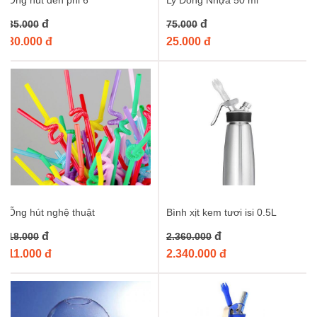
Ống hút đen phi 6
Ly Đong Nhựa 50 ml
đ
đ
35.000
75.000
30.000 đ
25.000 đ
Ống hút nghệ thuật
Bình xịt kem tươi isi 0.5L
đ
đ
18.000
2.360.000
11.000 đ
2.340.000 đ