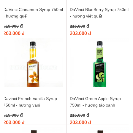
DaVinci Cinnamon Syrup 750ml
DaVinci BlueBerry Syrup 750ml
- hương quế
- hương việt quất
đ
đ
215.000
215.000
203.000 đ
203.000 đ
Davinci French Vanilla Syrup
DaVinci Green Apple Syrup
750ml - hương vani
750ml - hương táo xanh
đ
đ
215.000
215.000
203.000 đ
203.000 đ