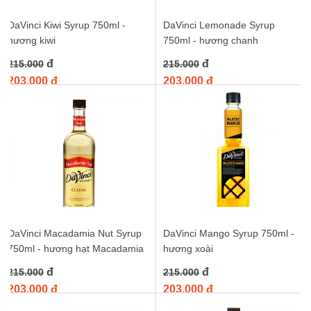
DaVinci Kiwi Syrup 750ml -
DaVinci Lemonade Syrup
hương kiwi
750ml - hương chanh
đ
đ
215.000
215.000
203.000 đ
203.000 đ
DaVinci Macadamia Nut Syrup
DaVinci Mango Syrup 750ml -
750ml - hương hạt Macadamia
hương xoài
đ
đ
215.000
215.000
203.000 đ
203.000 đ