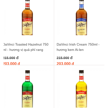
DaVinci Toasted Hazelnut 750
DaVinci Irish Cream 750ml -
ml - hương vị quả phỉ rang
hương kem Ai-len
đ
đ
215.000
215.000
203.000 đ
203.000 đ