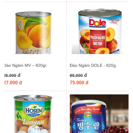
Đào Ngâm MV – 820gr
Đào Ngâm DOLE - 820g
đ
đ
35.000
85.000
27.000 đ
75.000 đ