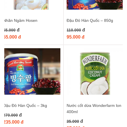
Nhãn Ngâm Hosen
Đậu Đỏ Hàn Quốc – 850g
đ
đ
65.000
110.000
55.000 đ
95.000 đ
Đậu Đỏ Hàn Quốc – 3kg
Nước cốt dừa Wonderfarm lon
400ml
đ
270.000
đ
35.000
235.000 đ