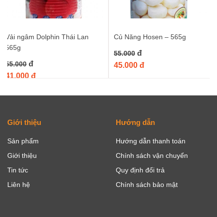
Vải ngâm Dolphin Thái Lan
Củ Năng Hosen – 565g
565g
đ
55.000
đ
55.000
45.000 đ
41.000 đ
Giới thiệu
Hướng dẫn
Sản phẩm
Hướng dẫn thanh toán
Giới thiệu
Chính sách vận chuyển
Tin tức
Quy định đổi trả
Liên hệ
Chính sách bảo mật