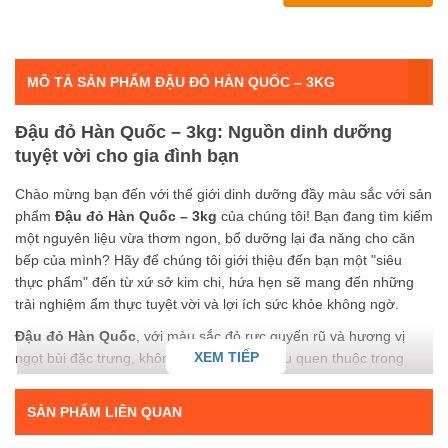
MÔ TẢ SẢN PHẨM ĐẬU ĐỎ HÀN QUỐC – 3KG
Đậu đỏ Hàn Quốc – 3kg: Nguồn dinh dưỡng
tuyệt vời cho gia đình bạn
Chào mừng bạn đến với thế giới dinh dưỡng đầy màu sắc với sản
phẩm
Đậu đỏ Hàn Quốc – 3kg
của chúng tôi! Bạn đang tìm kiếm
một nguyên liệu vừa thơm ngon, bổ dưỡng lại đa năng cho căn
bếp của mình? Hãy để chúng tôi giới thiệu đến bạn một "siêu
thực phẩm" đến từ xứ sở kim chi, hứa hẹn sẽ mang đến những
trải nghiệm ẩm thực tuyệt vời và lợi ích sức khỏe không ngờ.
Đậu đỏ Hàn Quốc
, với màu sắc đỏ rực quyến rũ và hương vị
XEM TIẾP
ngọt bùi đặc trưng, không chỉ là nguyên liệu quen thuộc trong
nhiều món ăn truyền thống mà còn là "ngôi sao" trong nền ẩm
thực hiện đại. Mỗi hạt đậu đều chứa đựng nguồn dinh dưỡng dồi
SẢN PHẨM LIÊN QUAN
dào, từ protein thực vật, chất xơ, vitamin nhóm B, đến các khoáng
chất thiết yếu như sắt, magie, kali và kẽm. Đây chắc chắn sẽ là