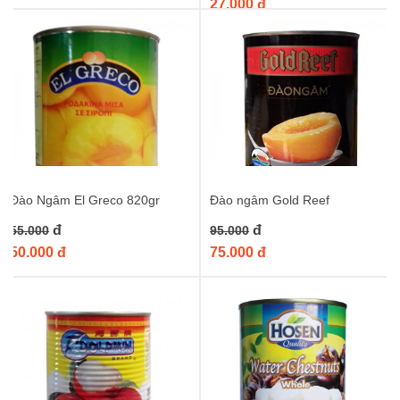
27.000 đ
Đào Ngâm El Greco 820gr
Đào ngâm Gold Reef
đ
đ
55.000
95.000
50.000 đ
75.000 đ