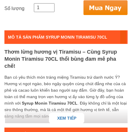
Số lượng
MÔ TẢ SẢN PHẨM SYRUP MONIN TIRAMISU 70CL
Thơm lừng hương vị Tiramisu – Cùng Syrup
Monin Tiramisu 70CL thổi bùng đam mê pha
chế!
Bạn có yêu thích món tráng miệng Tiramisu trứ danh nước Ý?
Hương vị ngọt ngào, béo ngậy quyện cùng chút đắng nhẹ của cà
phê và cacao luôn khiến bao người say đắm. Giờ đây, bạn hoàn
toàn có thể mang trọn vẹn hương vị ấy vào từng ly đồ uống của
mình với
Syrup Monin Tiramisu 70CL
. Đây không chỉ là một loại
siro thông thường, mà là cả một thế giới hương vị tinh tế, sẵn
sàng nâng tầm mọi sáng tạo của bạn.
XEM TIẾP
Monin, thương hiệu syrup nổi tiếng toàn cầu, lại một lần nữa