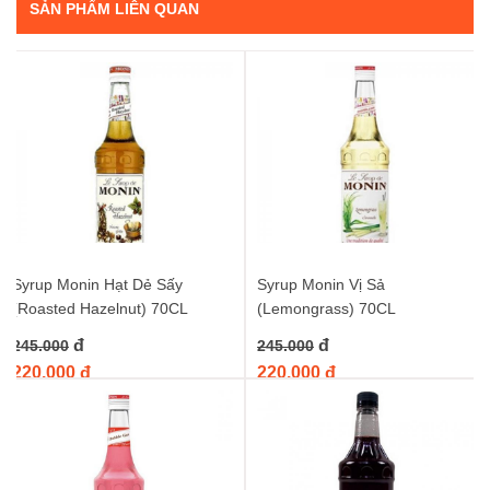
chinh phục giới mộ điệu bằng chai
Syrup Monin Tiramisu 70CL
.
SẢN PHẨM LIÊN QUAN
Được chắt lọc từ những nguyên liệu tốt nhất, hương vị Tiramisu
đậm đà, chân thực sẽ khiến bạn như đang thưởng thức một lát
bánh Tiramisu mềm mịn ngay trong ly nước. Từ nốt hương ngọt
ngào của kem mascarpone, đến sự ấm áp của rượu rum (hoặc
vani tùy phiên bản), và cuối cùng là dư vị vấn vương của cà phê
espresso đậm đặc, tất cả đều được tái hiện một cách hoàn hảo.
Tại sao bạn nên chọn Syrup Monin Tiramisu 70CL?
Hương vị đích thực:
Monin luôn cam kết mang đến
hương vị tự nhiên và chân thực nhất. Syrup Tiramisu này
cũng không ngoại lệ, đảm bảo mang đến trải nghiệm
Syrup Monin Hạt Dẻ Sấy
Syrup Monin Vị Sả
Tiramisu nguyên bản cho đồ uống của bạn.
(Roasted Hazelnut) 70CL
(Lemongrass) 70CL
Ứng dụng đa dạng:
Không chỉ giới hạn ở cà phê,
Syrup
đ
đ
245.000
245.000
Monin Tiramisu 70CL
còn là "người bạn đồng hành" tuyệt
220.000 đ
vời cho các món đá xay, cocktail, mocktail, trà sữa, hoặc
220.000 đ
thậm chí là các món tráng miệng như bánh kếp, kem tươi.
Hãy thỏa sức sáng tạo và khám phá những công thức độc
đáo!
Chất lượng vượt trội:
Với kinh nghiệm lâu năm trong