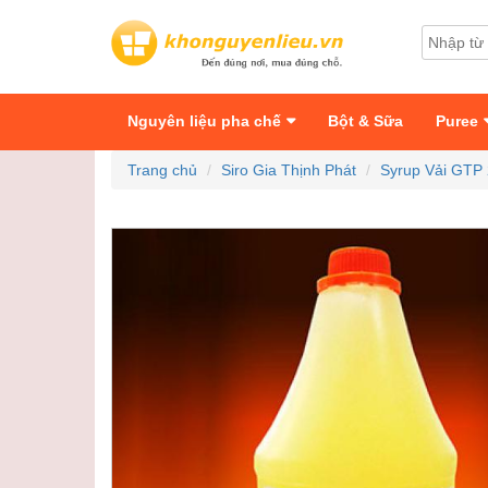
Nguyên liệu pha chế
Bột & Sữa
Puree
Trang chủ
Siro Gia Thịnh Phát
Syrup Vải GTP 