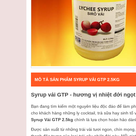
MÔ TẢ SẢN PHẨM SYRUP VẢI GTP 2.5KG
Syrup vải GTP - hương vị nhiệt đới ngọ
Bạn đang tìm kiếm một nguyên liệu độc đáo để làm 
cho khách hàng những ly cocktail, trà sữa hay sinh tố
Syrup Vải GTP 2.5kg
chính là lựa chọn hoàn hảo dàn
Được sản xuất từ những trái vải tươi ngon, chín mọng
thanh đặc trưng của loại trái cây nhiệt đới này. Mỗi giọ