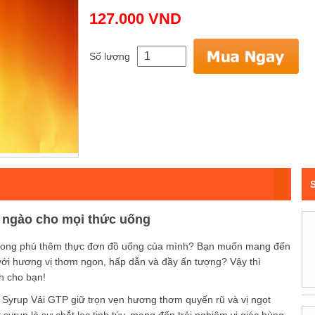
127.000 VND
Số lượng
t ngào cho mọi thức uống
phong phú thêm thực đơn đồ uống của mình? Bạn muốn mang đến
 với hương vị thơm ngon, hấp dẫn và đầy ấn tượng? Vậy thì
h cho bạn!
, Syrup Vải GTP giữ trọn vẹn hương thơm quyến rũ và vị ngọt
t syrup là sự chắt lọc tinh túy, mang đến trải nghiệm vị giác bùng