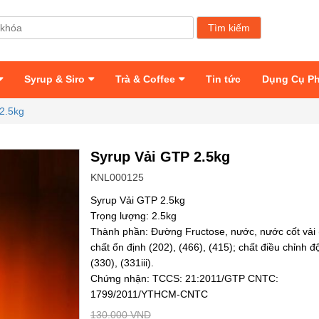
Syrup & Siro
Trà & Coffee
Tin tức
Dụng Cụ P
2.5kg
Syrup Vải GTP 2.5kg
KNL000125
Syrup Vải GTP 2.5kg
Trọng lượng: 2.5kg
Thành phần: Đường Fructose, nước, nước cốt vải 
chất ổn định (202), (466), (415); chất điều chỉnh đ
(330), (331iii).
Chứng nhận: TCCS: 21:2011/GTP CNTC:
1799/2011/YTHCM-CNTC
130.000 VND