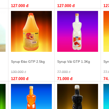
127.000 đ
127.000 đ
12
Syrup Đào GTP 2.5kg
Syrup Vải GTP 1.3Kg
Syr
130.000
77.000
77.
đ
đ
127.000 đ
71.000 đ
74