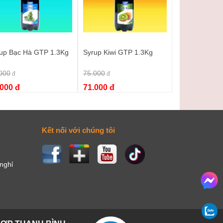
up Bạc Hà GTP 1.3Kg
Syrup Kiwi GTP 1.3Kg
000
75.000
đ
đ
.000 đ
71.000 đ
Kết nối với chúng tôi
 nghỉ