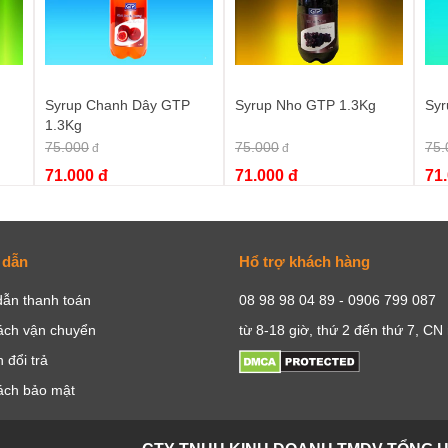
Syrup Chanh Dây GTP
Syrup Nho GTP 1.3Kg
Syr
1.3Kg
75.000
75.000
75.
đ
đ
71.000 đ
71.000 đ
71
 dẫn
Hổ trợ khách hàng
ẫn thanh toán
08 98 98 04 89 - 0906 799 087
ách vận chuyển
từ 8-18 giờ, thứ 2 đến thứ 7, CN
 đổi trả
ách bảo mật