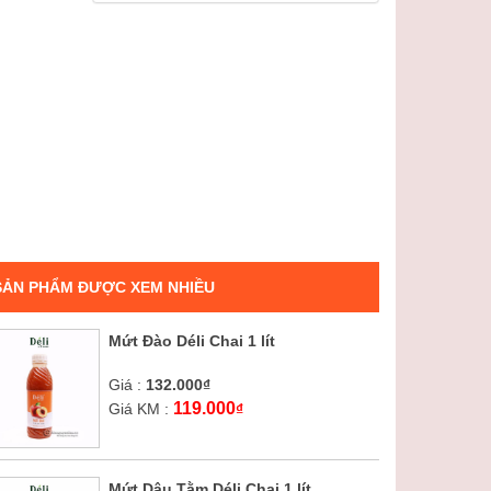
SẢN PHẨM ĐƯỢC XEM NHIỀU
Mứt Đào Déli Chai 1 lít
Giá :
132.000
₫
119.000
Giá KM :
₫
Mứt Dâu Tằm Déli Chai 1 lít