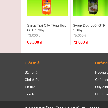
Syrup Trái Cây Tổng Hợp
Syrup Dưa Lưới GTP
GTP 1.3Kg
1.3Kg
73.000
75.000
đ
đ
63.000 đ
71.000 đ
Giới thiệu
Hướng
Sản phẩm
Hướng d
Giới thiệu
Chính s
Tin tức
Quy định
Liên hệ
Chính s