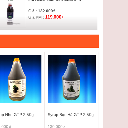
Giá :
132.000
₫
119.000
Giá KM :
₫
Mứt Dâu Déli Chai 1 lít
Giá :
132.000
₫
119.000
Giá KM :
₫
Mứt Chanh Dây Déli Chai 1 lít
Giá :
132.000
₫
119.000
Giá KM :
₫
up Nho GTP 2.5Kg
Syrup Bạc Hà GTP 2.5Kg
Syrup Deli Xoài 1L
.000
Giá :
132.000
130.000
₫
đ
đ