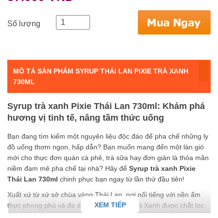
Số lượng
MÔ TẢ SẢN PHẨM SYRUP THÁI LAN PIXIE TRÀ XANH
730ML
Syrup trà xanh Pixie Thái Lan 730ml: Khám phá
hương vị tinh tế, nâng tầm thức uống
Bạn đang tìm kiếm một nguyên liệu độc đáo để pha chế những ly
đồ uống thơm ngon, hấp dẫn? Bạn muốn mang đến một làn gió
mới cho thực đơn quán cà phê, trà sữa hay đơn giản là thỏa mãn
niềm đam mê pha chế tại nhà? Hãy để
Syrup trà xanh Pixie
Thái Lan 730ml
chinh phục bạn ngay từ lần thử đầu tiên!
Xuất xứ từ xứ sở chùa vàng Thái Lan, nơi nổi tiếng với nền ẩm
XEM TIẾP
thực phong phú và đa dạng, syrup Pixie Trà Xanh được chắt lọc
từ những lá trà xanh tươi ngon, trải qua quy trình sản xuất hiện