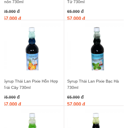
môn 730ml
Tử 730ml
Từ khóa :
syrup trà xanh pixie thái lan
,
pixie syrup trà xanh 730ml
,
đ
đ
65.000
65.000
syrup trà xanh nhập khẩu thái lan
,
siro trà xanh pixie
,
nước cốt trà
57.000 đ
57.000 đ
xanh pixie
Syrup Thái Lan Pixie Hỗn Hợp
Syrup Thái Lan Pixie Bạc Hà
Trái Cây 730ml
730ml
đ
đ
65.000
65.000
57.000 đ
57.000 đ