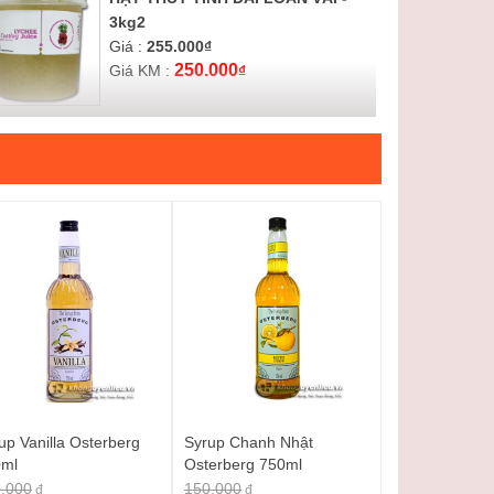
3kg2
Giá :
255.000
₫
250.000
Giá KM :
₫
HẠT THỦY TINH ĐÀI LOAN VIỆT
QUẤT - 3kg2
Giá :
255.000
₫
250.000
Giá KM :
₫
HẠT THỦY TINH ĐÀI LOAN YOGURT
-3kg2
Giá :
255.000
₫
250.000
Giá KM :
₫
up Vanilla Osterberg
Syrup Chanh Nhật
HẠT THỦY TINH ĐÀI LOAN KIWI -
0ml
Osterberg 750ml
3kg2
.000
150.000
đ
đ
Giá :
255.000
₫