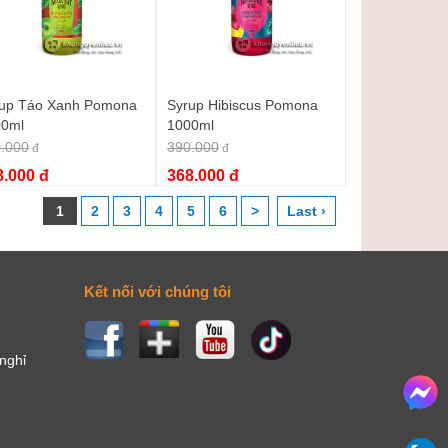
up Táo Xanh Pomona
Syrup Hibiscus Pomona
00ml
1000ml
.000
390.000
đ
đ
8.000 đ
368.000 đ
1
2
3
4
5
6
>
Last ›
Kết nối với chúng tôi
 nghỉ