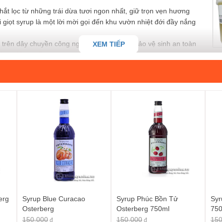
 lọc từ những trái dừa tươi ngon nhất, giữ trọn vẹn hương
 giọt syrup là một lời mời gọi đến khu vườn nhiệt đới đầy nắng
rên dây chuyền công nghệ hiện đại, đảm bảo vệ sinh an toàn
XEM TIẾP
 dụng Mama Rosa cho gia đình và bạn bè.
chỉ giới hạn ở các món đá xay, cà phê mà còn có thể biến
ốt cho bánh, kem. Khả năng ứng dụng gần như vô tận, thỏa sức
hắn, dễ dàng rót và bảo quản, phù hợp cho cả nhu cầu gia đình
p dừa Mama Rosa
 hấp dẫn hơn với một chút syrup dừa, hay ly trà sữa béo ngậy
Với
Syrup dừa Mama Rosa 700ml
, mọi thứ đều trở nên dễ dàng
ức thì.
m hương vị quê nhà.
erg
Syrup Blue Curacao
Syrup Phúc Bồn Tử
Syr
ón tráng miệng tuyệt vời.
Osterberg
Osterberg 750ml
75
, khó quên.
150.000
150.000
150
đ
đ