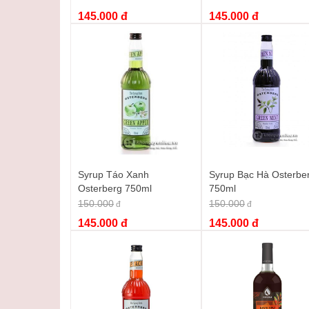
145.000 đ
145.000 đ
Sở hữu ngay Syrup dừa Mama Rosa để 
Đừng bỏ lỡ cơ hội mang về căn bếp của mình một ch
liệu pha chế, mà còn là chìa khóa mở ra vô vàn công
tinh tế của Mama Rosa làm phong phú thêm cuộc sốn
Truy cập ngay
đây
để đặt mua
Syrup dừa Mama Ros
Từ khóa :
syrup dừa mama rosa 700ml
,
syrup dừa
,
si
Syrup Táo Xanh
Syrup Bạc Hà Osterbe
Osterberg 750ml
750ml
150.000
150.000
đ
đ
145.000 đ
145.000 đ