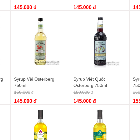
145.000 đ
145.000 đ
14
khơi nguồn cảm hứng!
ai
Syrup dừa Mama Rosa 700ml
. Đây không chỉ là một nguyên
 thức đồ uống và món tráng miệng hấp dẫn. Hãy để hương vị dừa
g ẩm thực của bạn.
a 700ml
và bắt đầu hành trình khám phá hương vị tuyệt vời này!
ro dừa
,
mama rosa syrup
,
syrup dừa làm bánh
rg
Syrup Vải Osterberg
Syrup Việt Quốc
Syr
750ml
Osterberg 750ml
75
150.000
150.000
160
đ
đ
145.000 đ
145.000 đ
15