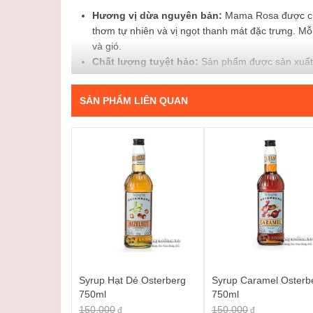
Hương vị dừa nguyên bản:
Mama Rosa được chắt
thơm tự nhiên và vị ngọt thanh mát đặc trưng. Mỗi
và gió.
Chất lượng tuyệt hảo:
Sản phẩm được sản xuất t
thực phẩm. Bạn hoàn toàn có thể yên tâm khi sử
Đa dạng ứng dụng:
Syrup dừa Mama Rosa không 
SẢN PHẨM LIÊN QUAN
tấu thành sinh tố, cocktail, trà sữa, hoặc làm s
cho bạn sáng tạo.
Thiết kế tiện lợi:
Chai 700ml với thiết kế chắc c
và kinh doanh quán.
Khám phá thế giới đồ uống cùng Syru
Hãy tưởng tượng ly cà phê đá quen thuộc bỗng trở nên
càng thêm phần quyến rũ với hương thơm nhiệt đới. 
hơn bao giờ hết. Bạn có thể:
Pha chế những ly Mojito dừa mát lạnh, giải nhiệt t
Tạo nên những ly Latte hay Cappuccino mang đậ
Syrup Hạt Dẻ Osterberg
Syrup Caramel Osterb
750ml
Thêm vào bánh pancake hay kem tươi để có một m
750ml
150.000
Biến tấu các món đá xay thành phiên bản đặc biệt
150.000
đ
đ