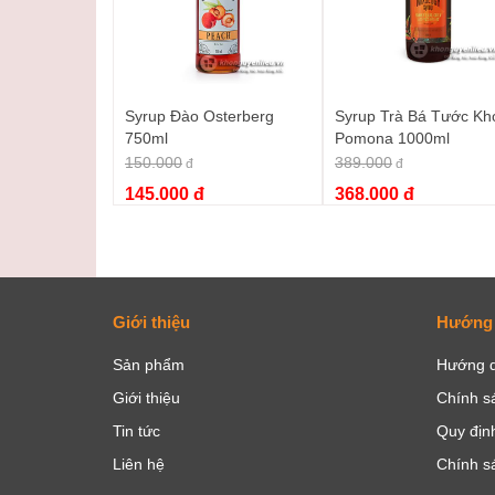
Syrup Đào Osterberg
Syrup Trà Bá Tước Kh
750ml
Pomona 1000ml
150.000
389.000
đ
đ
145.000 đ
368.000 đ
Giới thiệu
Hướng
Sản phẩm
Hướng d
Giới thiệu
Chính s
Tin tức
Quy định
Liên hệ
Chính s