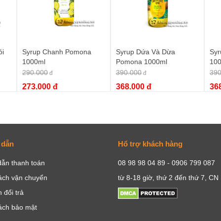
ói
Syrup Chanh Pomona
Syrup Dứa Và Dừa
Syr
1000ml
Pomona 1000ml
10
290.000
390.000
390
đ
đ
273.000 đ
368.000 đ
36
 dẫn
Hổ trợ khách hàng
ẫn thanh toán
08 98 98 04 89 - 0906 799 087
ách vận chuyển
từ 8-18 giờ, thứ 2 đến thứ 7, CN
 đổi trả
ách bảo mật