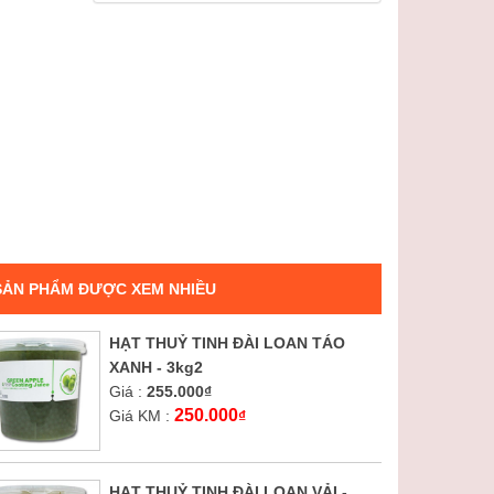
SẢN PHẨM ĐƯỢC XEM NHIỀU
HẠT THUỶ TINH ĐÀI LOAN TÁO
XANH - 3kg2
Giá :
255.000
₫
250.000
Giá KM :
₫
HẠT THUỶ TINH ĐÀI LOAN VẢI -