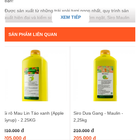
bạn!
Được sản xuất từ những trái xoài tươi ngon nhất, quy trình sản
XEM TIẾP
xuất hiện đại và kiểm soát chất lượng nghiêm ngặt, Siro Maulin
Xoài mang đến hương vị xoài tự nhiên, đậm đà và thơm lừng. Mỗi
giọt siro là sự chắt lọc tinh túy của nắng vàng, gió lộng, mang
SẢN PHẨM LIÊN QUAN
theo cả mùa hè rực rỡ vào căn bếp của bạn. Chai dung tích 1.3kg
tiện lợi, phù hợp cho cả gia đình sử dụng hoặc các cửa hàng kinh
doanh đồ uống muốn có nguồn nguyên liệu chất lượng, ổn định.
Tại sao nên chọn Siro Maulin Xoài – 1.3kg?
Hương vị xoài tự nhiên và đậm đà:
Khác biệt hoàn toàn
với các loại siro công nghiệp, Siro Maulin Xoài giữ trọn vẹn
vị ngọt thanh, chua nhẹ đặc trưng và hương thơm quyến
rũ của xoài chín.
Dễ dàng pha chế:
Với kết cấu sánh mịn, dễ dàng hòa
tan, bạn có thể sử dụng siro để tạo ra vô vàn loại thức
Si rô Mau Lin Táo xanh (Apple
Siro Dưa Gang - Maulin -
uống hấp dẫn mà không tốn nhiều công sức. Từ những ly
Syrup) - 2.25KG
2,25kg
trà trái cây thanh mát đến những ly mocktail/cocktail độc
đ
đ
210.000
đáo, Siro Maulin Xoài sẽ là trợ thủ đắc lực.
210.000
Đa dạng ứng dụng:
Không chỉ giới hạn ở đồ uống, bạn
205.000 đ
205.000 đ