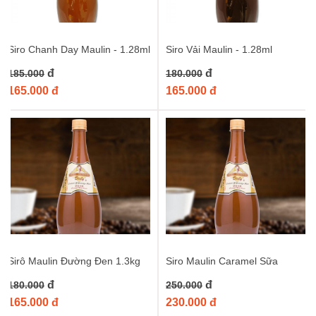
Siro Chanh Day Maulin - 1.28ml
Siro Vải Maulin - 1.28ml
đ
đ
185.000
180.000
165.000 đ
165.000 đ
Sirô Maulin Đường Đen 1.3kg
Siro Maulin Caramel Sữa
đ
đ
180.000
250.000
165.000 đ
230.000 đ