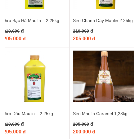
Đừng chần chừ gì nữa, hãy thêm ngay
Siro Maulin Xoài – 1.3kg
vào giỏ hàng của bạn để bắt đầu hành trình sáng tạo những thức
Siro Bạc Hà Maulin – 2.25kg
Siro Chanh Dây Maulin 2.25kg
uống độc đáo và ngon tuyệt. Mua ngay tại
đây
và cảm nhận sự
khác biệt!
đ
đ
210.000
210.000
205.000 đ
205.000 đ
Từ khóa :
siro xoài
,
siro maulin xoài
,
siro xoài 1.3kg
,
siro trái cây
xoài
,
nguyên liệu pha chế siro xoài
Siro Dâu Maulin – 2.25kg
Siro Maulin Caramel 1,28kg
đ
đ
210.000
205.000
205.000 đ
200.000 đ