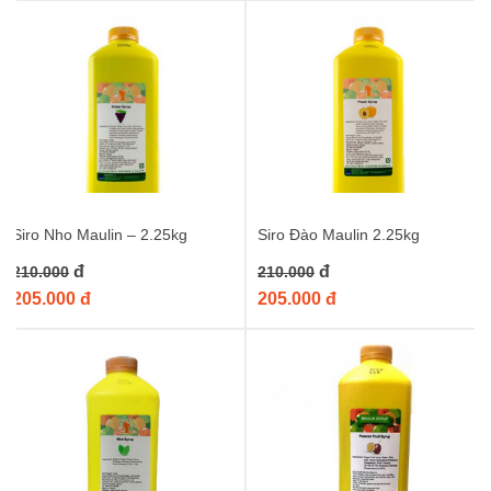
còn có thể dùng Siro Maulin Xoài để làm sốt rưới bánh,
làm nhân bánh, hoặc thậm chí là nguyên liệu cho các món
tráng miệng khác. Sự linh hoạt này sẽ mở ra những ý
tưởng sáng tạo không giới hạn cho bạn.
Chất lượng đảm bảo:
Maulin là thương hiệu uy tín trong
ngành nguyên liệu pha chế, luôn cam kết mang đến sản
phẩm an toàn, chất lượng cao, không chứa chất bảo quản
độc hại, an toàn cho sức khỏe người tiêu dùng.
Tiết kiệm chi phí:
Chai dung tích lớn 1.3kg không chỉ tiện
lợi mà còn giúp bạn tiết kiệm chi phí hơn so với việc mua
Siro Nho Maulin – 2.25kg
Siro Đào Maulin 2.25kg
các chai dung tích nhỏ lẻ. Đây là lựa chọn kinh tế cho cả
đ
đ
210.000
210.000
mục đích sử dụng cá nhân và kinh doanh.
205.000 đ
205.000 đ
Khám phá thế giới đồ uống cùng Siro Maulin
Xoài
Hãy tưởng tượng một buổi chiều hè oi ả, bạn thưởng thức một ly
trà sữa xoài mát lạnh, với lớp kem béo ngậy và hương xoài thơm
nức mũi. Hoặc một ly sinh tố xoài béo ngậy, bổ dưỡng, giải nhiệt
tức thì. Với
Siro Maulin Xoài – 1.3kg
, tất cả những trải nghiệm
tuyệt vời ấy đều nằm trong tầm tay bạn.