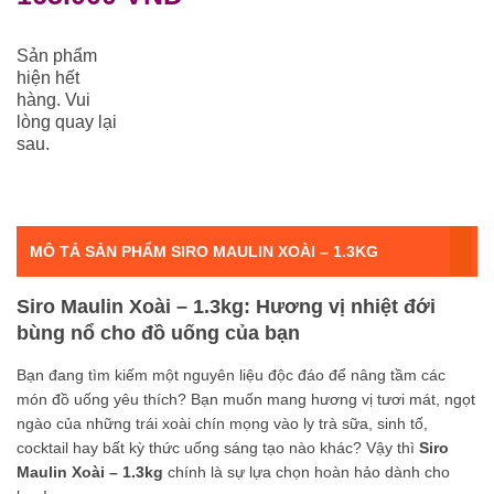
Sản phẩm
hiện hết
hàng. Vui
lòng quay lại
sau.
MÔ TẢ SẢN PHẨM SIRO MAULIN XOÀI – 1.3KG
Siro Maulin Xoài – 1.3kg: Hương vị nhiệt đới
bùng nổ cho đồ uống của bạn
Bạn đang tìm kiếm một nguyên liệu độc đáo để nâng tầm các
món đồ uống yêu thích? Bạn muốn mang hương vị tươi mát, ngọt
ngào của những trái xoài chín mọng vào ly trà sữa, sinh tố,
cocktail hay bất kỳ thức uống sáng tạo nào khác? Vậy thì
Siro
Maulin Xoài – 1.3kg
chính là sự lựa chọn hoàn hảo dành cho