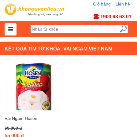
Giỏ hàng
Liên hệ
Tài khoản
1900 63 63 01
KẾT QUẢ TÌM TỪ KHÓA: VAI NGAM VIET NAM
Vải Ngâm Hosen
65.000 đ
55.000 đ