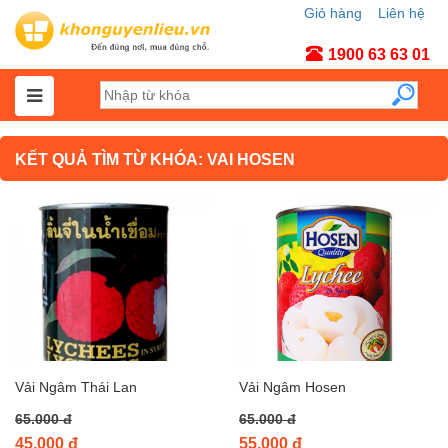
Giỏ hàng
Liên hệ
Tài khoản
1900 63 63 01
KẾT QUẢ TÌM TỪ KHÓA: VAI HOSEN
Vải Ngâm Thái Lan
Vải Ngâm Hosen
65.000 đ
65.000 đ
45.000 đ
55.000 đ