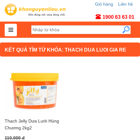
Giỏ hàng
Liên hệ
Tài khoản
1900 63 63 01
KẾT QUẢ TÌM TỪ KHÓA: THACH DUA LUOI GIA RE
Thạch Jelly Dưa Lưới Hùng
Chương 2kg2
110.000 đ