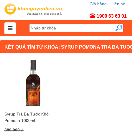
Giỏ hàng
Liên hệ
Tài khoản
1900 63 63 01
KẾT QUẢ TÌM TỪ KHÓA: SYRUP POMONA TRA BA TUO
Syrup Trà Bá Tước Khói
Pomona 1000ml
389.000 đ