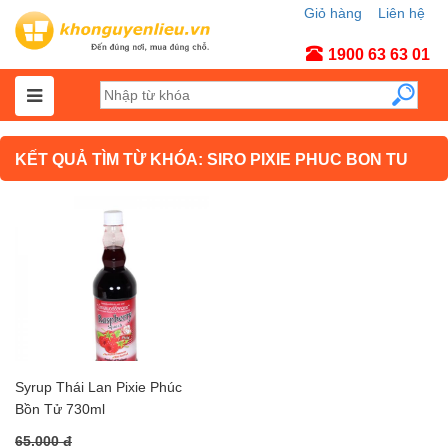
Giỏ hàng
Liên hệ
Tài khoản
1900 63 63 01
KẾT QUẢ TÌM TỪ KHÓA: SIRO PIXIE PHUC BON TU
Syrup Thái Lan Pixie Phúc
Bồn Tử 730ml
65.000 đ