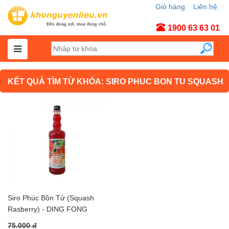
Giỏ hàng
Liên hệ
Tài khoản
1900 63 63 01
KẾT QUẢ TÌM TỪ KHÓA: SIRO PHUC BON TU SQUASH
Siro Phúc Bồn Tử (Squash
Rasberry) - DING FONG
75.000 đ