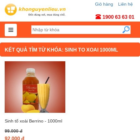
Giỏ hàng
Liên hệ
Tài khoản
1900 63 63 01
KẾT QUẢ TÌM TỪ KHÓA: SINH TO XOAI 1000ML
Sinh tố xoài Berrino - 1000ml
99.000 đ
92.000 đ