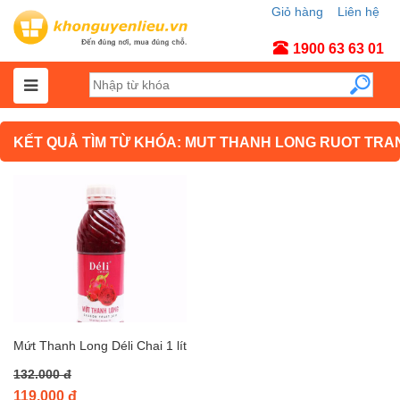
Giỏ hàng
Liên hệ
Tài khoản
1900 63 63 01
KẾT QUẢ TÌM TỪ KHÓA: MUT THANH LONG RUOT TRA
Mứt Thanh Long Déli Chai 1 lít
132.000 đ
119.000 đ