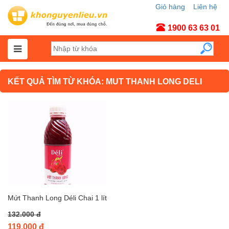
Giỏ hàng
Liên hệ
Tài khoản
1900 63 63 01
KẾT QUẢ TÌM TỪ KHÓA: MUT THANH LONG DELI
Mứt Thanh Long Déli Chai 1 lít
132.000 đ
119.000 đ