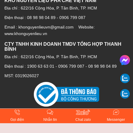
KHO NGUYÊN LIỆU PHA CHẾ VIỆT NAM
Địa chỉ : 622/16 Cộng Hòa, P. Tân Bình, TP. HCM
Điện thoại : 08 98 98 04 89 - 0906 799 087
Email : khonguyenlieuvn@gmail.com Website:
www.khonguyenlieu.vn
CTY TNHH KINH DOANH TMDV TỔNG HỢP THANH
BÌNH
Địa chỉ : 622/16 Cộng Hòa, P. Tân Bình, TP. HCM
Điện thoại :
1900 63 63 01
-
0906 799 087
-
08 98 98 04 89
MST: 0319026027
Gọi điện
Nhắn tin
Chat zalo
Messenger