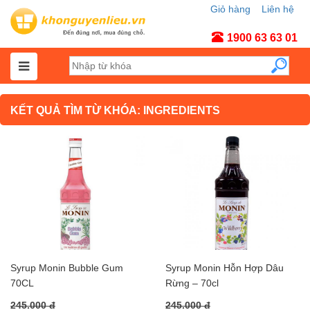
Giỏ hàng
Liên hệ
Tài khoản
1900 63 63 01
KẾT QUẢ TÌM TỪ KHÓA: INGREDIENTS
Syrup Monin Bubble Gum
Syrup Monin Hỗn Hợp Dâu
70CL
Rừng – 70cl
245.000 đ
245.000 đ