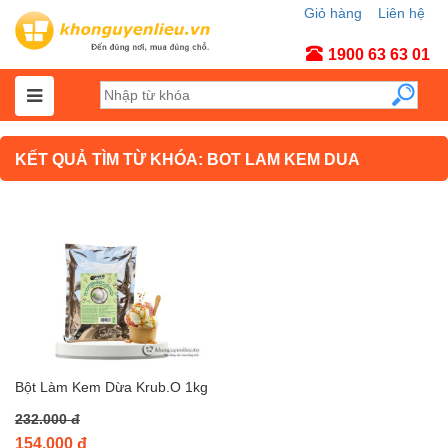
Giỏ hàng
Liên hệ
Tài khoản
1900 63 63 01
KẾT QUẢ TÌM TỪ KHÓA: BOT LAM KEM DUA
Bột Làm Kem Dừa Krub.O 1kg
232.000 đ
154.000 đ