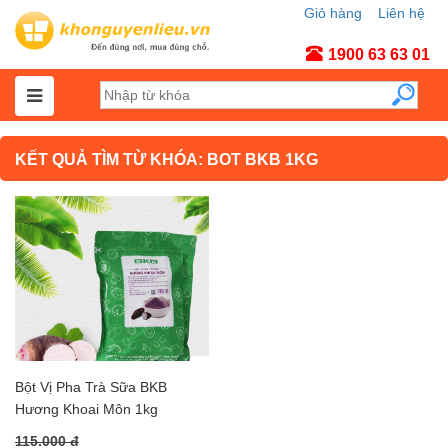
Giỏ hàng
Liên hệ
Tài khoản
1900 63 63 01
KẾT QUẢ TÌM TỪ KHÓA: BOT BKB 1KG
Bột Vị Pha Trà Sữa BKB
Hương Khoai Môn 1kg
115.000 đ