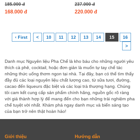
185.000 đ
237.000 đ
168.000 đ
220.000 đ
‹ First
<
10
11
12
13
14
15
16
>
Danh mục Nguyên liệu Pha Chế là kho báu cho những người yêu
thích cà phê, cocktail, hoặc đơn giản là muốn tự tay chế tác
những thức uống thơm ngon tại nhà. Tại đây, bạn có thể tìm thấy
đầy đủ các loại nguyên liệu chất lượng cao, từ sữa tươi, đường,
cacao đến liqueurs đặc biệt và các loại trà thượng hạng. Chúng
tôi cam kết cung cấp sản phẩm chính hãng, nguồn gốc rõ ràng
với giá thành hợp lý để mang đến cho bạn những trải nghiệm pha
chế tuyệt vời nhất. Khám phá ngay danh mục và biến sáng tạo
của bạn trở nên thật hoàn hảo!
Giới thiệu
Hướng dẫn